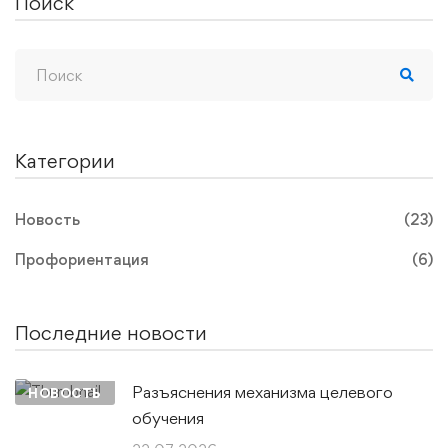
Поиск
образовательной
деятельности
образовательными
организациями в Р
22.07.2026
421
Категории
Новость
(23)
Профориентация
(6)
Последние новости
Разъяснения механизма целевого
НОВОСТЬ
обучения