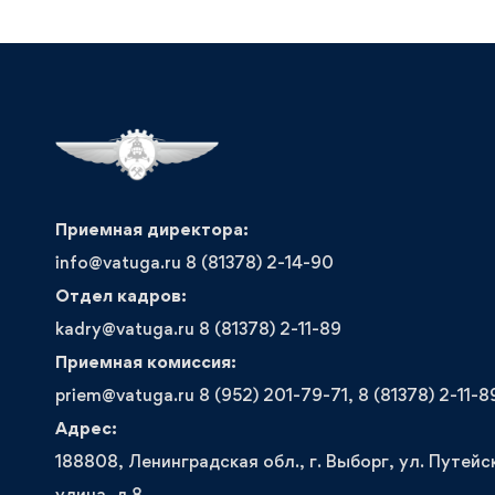
осуществл
образоват
деятельно
образоват
организаци
22.07.202
Приемная директора:
info@vatuga.ru 8 (81378) 2-14-90
Отдел кадров:
kadry@vatuga.ru 8 (81378) 2-11-89
Приемная комиссия:
priem@vatuga.ru 8 (952) 201-79-71, 8 (81378) 2-11-8
Адрес:
188808, Ленинградская обл., г. Выборг, ул. Путейс
улица, д.8