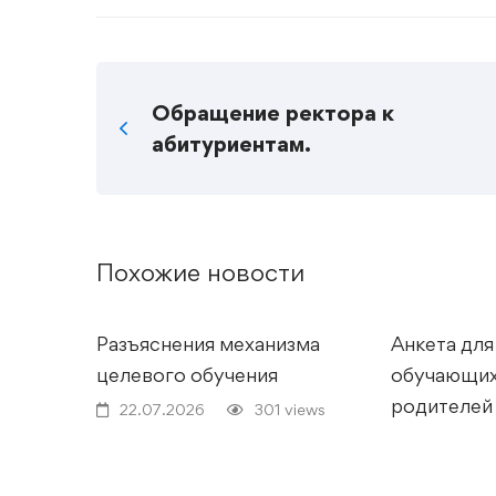
Обращение ректора к
абитуриентам.
Похожие новости
Разъяснения механизма
Анкета для
целевого обучения
обучающих
родителей
22.07.2026
301 views
представит
качестве у