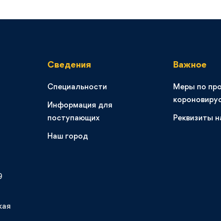
ения
ельной
сти
ельными
ями в России
Сведения
Важное
6
391 views
Специальности
Меры по пр
короновиру
Информация для
поступающих
Реквизиты н
Наш город
9
кая