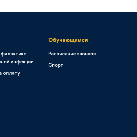
Обучающимся
офилактике
Расписание звонков
сной инфекции
Спорт
а оплату