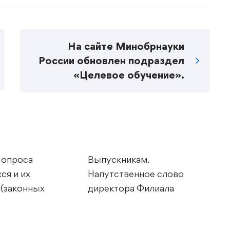
На сайте Минобрнауки
России обновлен подраздел
«Целевое обучение».
 опроса
Выпускникам.
В
ся и их
Напутственное слово
Н
 (законных
директора Филиала
Р
елей) о
01.07.2026
604 views
словий