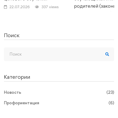
родителей (законн
22.07.2026
337 views
представителей) о
качестве условий
осуществления
Поиск
образовательной
деятельности
образовательными
организациями в Р
22.07.2026
440
Категории
Новость
(23)
Профориентация
(6)