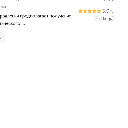
овни
5.0
/5
равлении предполагает получение
(2 ratings)
ктического …