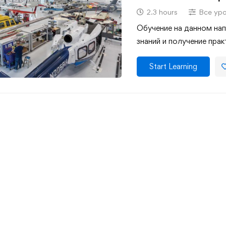
2.3 hours
Все ур
Обучение на данном нап
знаний и получение пра
Start Learning