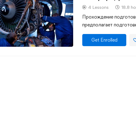
навигационных ком
4 Lessons
18.8 ho
Прохождение подготовк
предполагает подготов
Get Enrolled