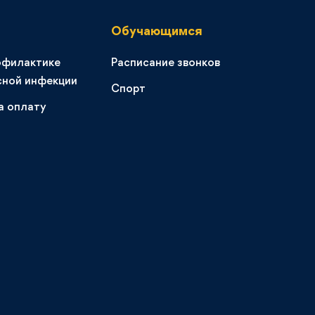
Обучающимся
офилактике
Расписание звонков
сной инфекции
Спорт
а оплату