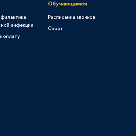
Обучающимся
офилактике
Расписание звонков
сной инфекции
Спорт
а оплату