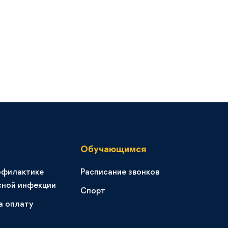
Обучающимся
офилактике
Расписание звонков
сной инфекции
Спорт
а оплату