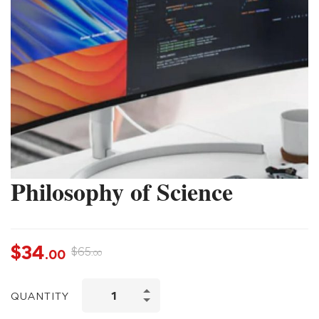
Philosophy of Science
$
34
$
65
.00
.00
QUANTITY