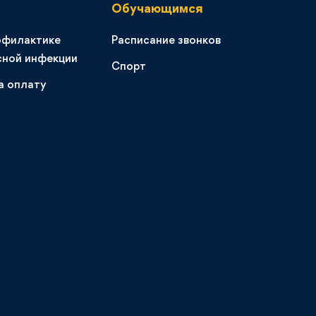
Обучающимся
офилактике
Расписание звонков
сной инфекции
Спорт
а оплату